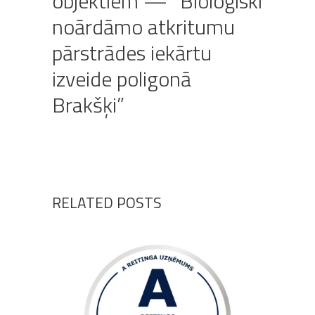
objektiem — “Bioloģiski
noārdāmo atkritumu
pārstrādes iekārtu
izveide poligonā
Brakšķi”
RELATED POSTS