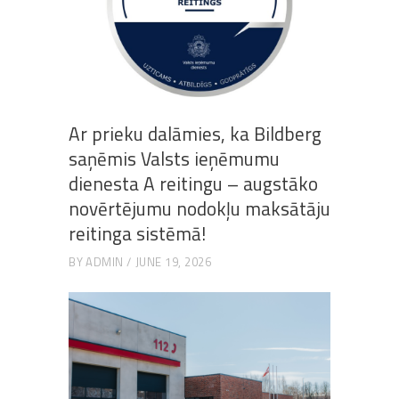
Ar prieku dalāmies, ka Bildberg
saņēmis Valsts ieņēmumu
dienesta A reitingu – augstāko
novērtējumu nodokļu maksātāju
reitinga sistēmā!
BY
ADMIN
JUNE 19, 2026