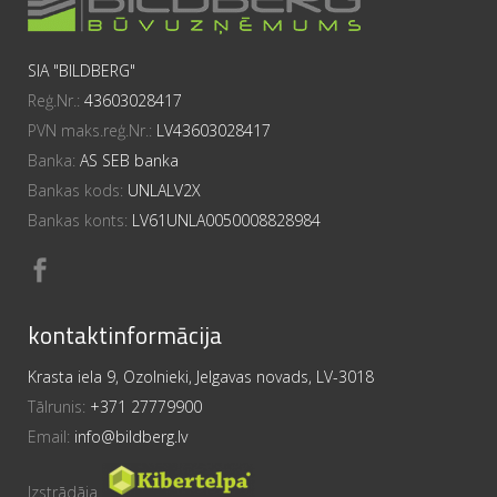
SIA "BILDBERG"
Reģ.Nr.:
43603028417
PVN maks.reģ.Nr.:
LV43603028417
Banka:
AS SEB banka
Bankas kods:
UNLALV2X
Bankas konts:
LV61UNLA0050008828984
kontaktinformācija
Krasta iela 9, Ozolnieki, Jelgavas novads, LV-3018
Tālrunis:
+371 27779900
Email:
info@bildberg.lv
Izstrādāja