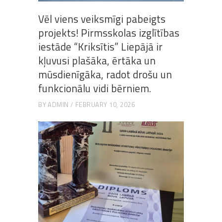
Vēl viens veiksmīgi pabeigts
projekts! Pirmsskolas izglītības
iestāde “Kriksītis” Liepājā ir
kļuvusi plašāka, ērtāka un
mūsdienīgāka, radot drošu un
funkcionālu vidi bērniem.
BY
ADMIN
FEBRUARY 10, 2026