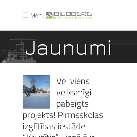
Menu
Jaunumi
Vēl viens
veiksmīgi
pabeigts
projekts! Pirmsskolas
izglītības iestāde