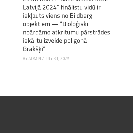
Latvijā 2024” finālistu vidū ir
iekļauts viens no Bildberg
objektiem — “Bioloģiski
noārdāmo atkritumu pārstrādes
iekārtu izveide poligonā
Brakšķi”
BY
ADMIN
JULY 31, 2025