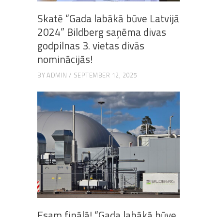
Skatē “Gada labākā būve Latvijā
2024” Bildberg saņēma divas
godpilnas 3. vietas divās
nominācijās!
BY
ADMIN
SEPTEMBER 12, 2025
Esam finālā! “Gada labākā būve