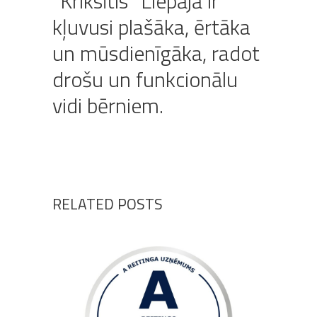
“Kriksītis” Liepājā ir
kļuvusi plašāka, ērtāka
un mūsdienīgāka, radot
drošu un funkcionālu
vidi bērniem.
RELATED POSTS