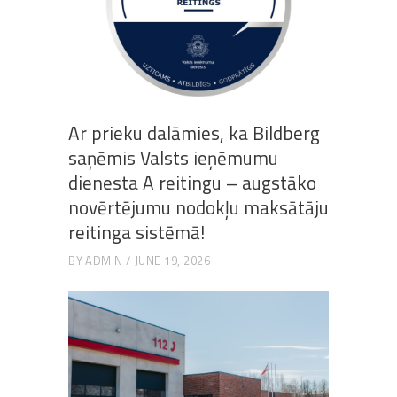
Ar prieku dalāmies, ka Bildberg
saņēmis Valsts ieņēmumu
dienesta A reitingu – augstāko
novērtējumu nodokļu maksātāju
reitinga sistēmā!
BY
ADMIN
JUNE 19, 2026