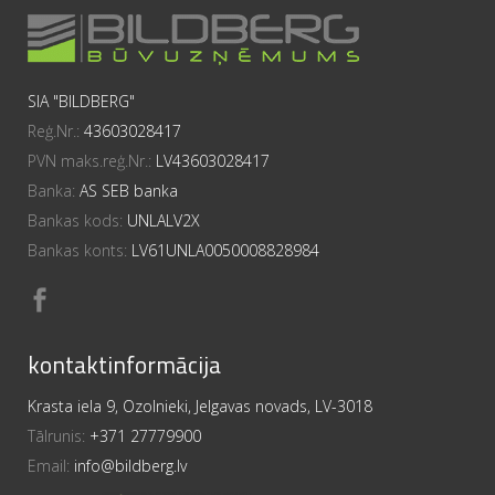
SIA "BILDBERG"
Reģ.Nr.:
43603028417
PVN maks.reģ.Nr.:
LV43603028417
Banka:
AS SEB banka
Bankas kods:
UNLALV2X
Bankas konts:
LV61UNLA0050008828984
kontaktinformācija
Krasta iela 9, Ozolnieki, Jelgavas novads, LV-3018
Tālrunis:
+371 27779900
Email:
info@bildberg.lv