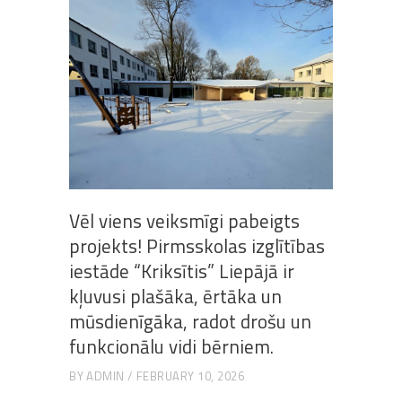
Vēl viens veiksmīgi pabeigts
projekts! Pirmsskolas izglītības
iestāde “Kriksītis” Liepājā ir
kļuvusi plašāka, ērtāka un
mūsdienīgāka, radot drošu un
funkcionālu vidi bērniem.
BY
ADMIN
FEBRUARY 10, 2026