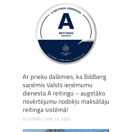
Ar prieku dalāmies, ka Bildberg
saņēmis Valsts ieņēmumu
dienesta A reitingu – augstāko
novērtējumu nodokļu maksātāju
reitinga sistēmā!
BY
ADMIN
JUNE 19, 2026