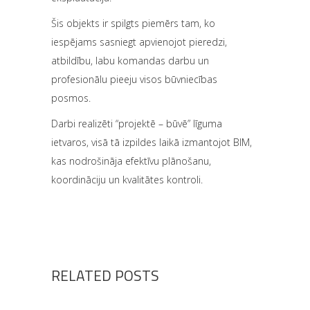
Šis objekts ir spilgts piemērs tam, ko
iespējams sasniegt apvienojot pieredzi,
atbildību, labu komandas darbu un
profesionālu pieeju visos būvniecības
posmos.
Darbi realizēti “projektē – būvē” līguma
ietvaros, visā tā izpildes laikā izmantojot BIM,
kas nodrošināja efektīvu plānošanu,
koordināciju un kvalitātes kontroli.
RELATED POSTS