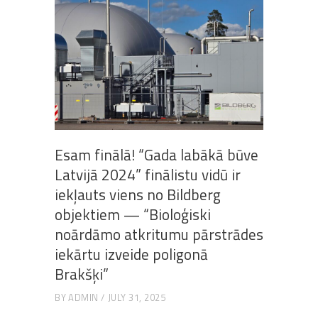
Esam finālā! “Gada labākā būve
Latvijā 2024” finālistu vidū ir
iekļauts viens no Bildberg
objektiem — “Bioloģiski
noārdāmo atkritumu pārstrādes
iekārtu izveide poligonā
Brakšķi”
BY
ADMIN
JULY 31, 2025