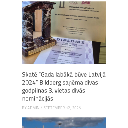
Skatē “Gada labākā būve Latvijā
2024” Bildberg saņēma divas
godpilnas 3. vietas divās
nominācijās!
BY
ADMIN
SEPTEMBER 12, 2025