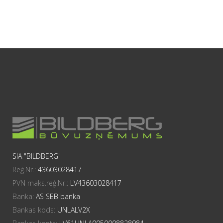
SIA "BILDBERG"
Reģ.Nr.:
43603028417
PVN maks.reģ.Nr.:
LV43603028417
Banka:
AS SEB banka
Bankas kods:
UNLALV2X