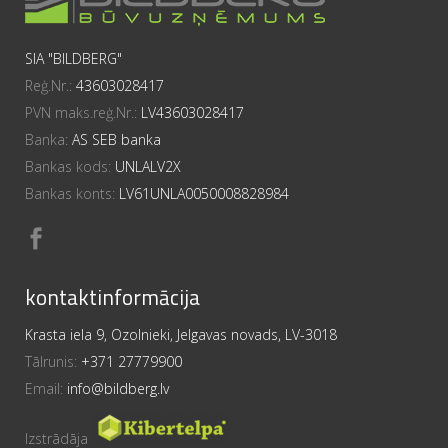
SIA "BILDBERG"
Reģ.Nr.:
43603028417
PVN maks.reģ.Nr.:
LV43603028417
Banka:
AS SEB banka
Bankas kods:
UNLALV2X
Bankas konts:
LV61UNLA0050008828984
kontaktinformācija
Krasta iela 9, Ozolnieki, Jelgavas novads, LV-3018
Tālrunis:
+371 27779900
Email:
info@bildberg.lv
Izstrādāja