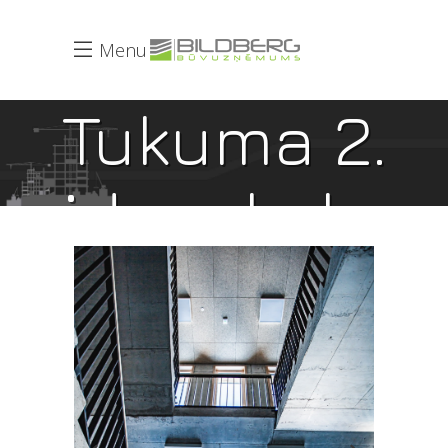
Menu
Tukuma 2.
vidusskolas
pārbūve