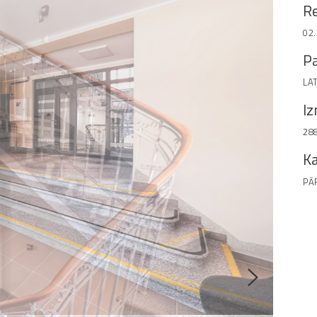
Re
02
Pa
LA
I
28
Ka
PĀ