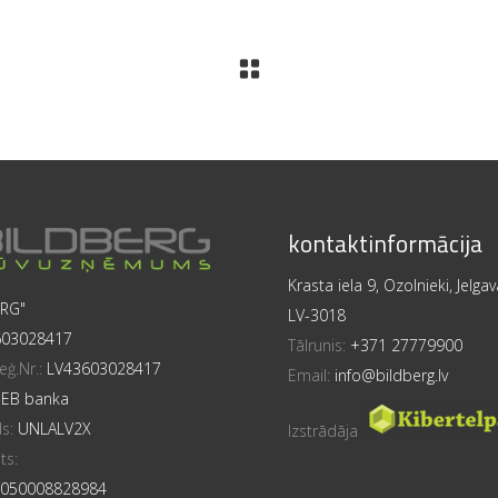
kontaktinformācija
Krasta iela 9, Ozolnieki, Jelga
ERG"
LV-3018
603028417
Tālrunis:
+371 27779900
eģ.Nr.:
LV43603028417
Email:
info@bildberg.lv
SEB banka
ds:
UNLALV2X
Izstrādāja
ts:
050008828984