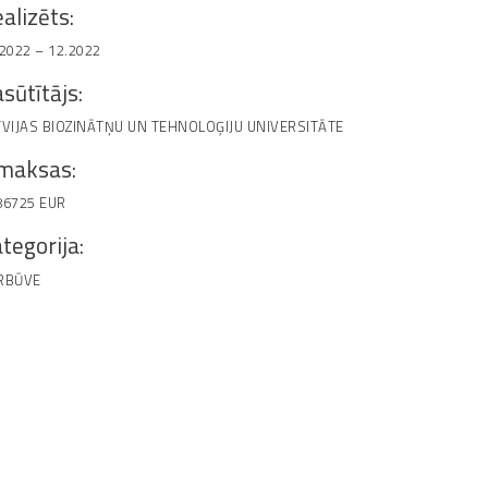
alizēts:
.2022 – 12.2022
sūtītājs:
TVIJAS BIOZINĀTŅU UN TEHNOLOĢIJU UNIVERSITĀTE
zmaksas:
86725 EUR
tegorija:
RBŪVE