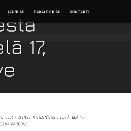
JAUNUMI
PAKALPOJUMI
KONTAKTI
esta
lā 17,
ve
U (LLU) 7.DIENESTA VIESNĪCAS LIELAJĀ IELĀ 17,
LGAVĀ PĀRBŪVE