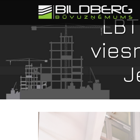
LBT
viesn
J