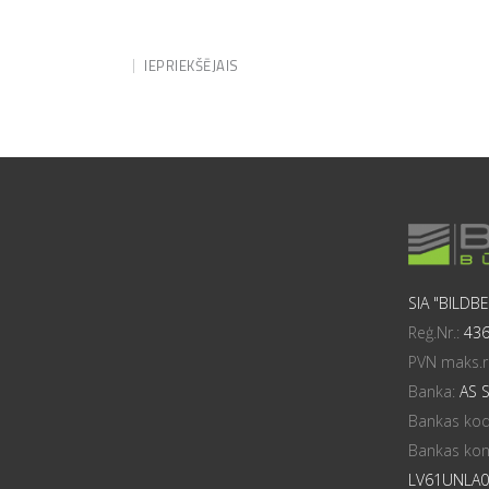
IEPRIEKŠĒJAIS
SIA "BILDB
Reģ.Nr.:
43
PVN maks.r
Banka:
AS 
Bankas ko
Bankas kon
LV61UNLA0