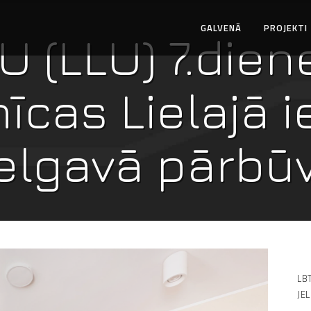
GALVENĀ
PROJEKTI
U (LLU) 7.dien
īcas Lielajā ie
elgavā pārbū
LBT
JE