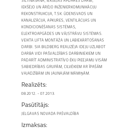
SILTINĀŠANA, IEKŠĒJĀS APDARES DARBI,
IEKŠĒJO UN ĀRĒJO INŽENIERKOMUNIKĀCIJU
REKONSTRUKCIJA, T.SK. ŪDENSVADS UN
KANALIZĀCIJA, APKURES, VENTILĀCIJAS UN
KONDICIONĒŠANAS SISTĒMAS,
ELEKTROAPGĀDES UN VĀJSTRĀVU SISTĒMAS.
VEIKTA LIFTA MONTĀŽA UN LABIEKĀRTOŠANAS
DARBI. SIA BILDBERG REALIZĒJA IDEJU UZLABOT
DARBA VIDI PAŠVALDĪBAS DARBINIEKIEM UN
PADARĪT ADMINISTRATĪVO ĒKU PIEEJAMU VISĀM
SABIEDRĪBAS GRUPĀM, CILVĒKIEM AR ĪPAŠĀM
VAJADZĪBĀM UN JAUNAJĀM MĀMIŅĀM.
Realizēts:
08.2012. - 07.2013.
Pasūtītājs:
JELGAVAS NOVADA PAŠVALDĪBA
Izmaksas: