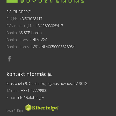
SIA "BILDBERG"
Reģ.Nr.:
43603028417
PVN maks.reģ.Nr.:
LV43603028417
Banka:
AS SEB banka
Bankas kods:
UNLALV2X
Bankas konts:
LV61UNLA0050008828984
kontaktinformācija
Krasta iela 9, Ozolnieki, Jelgavas novads, LV-3018
Tālrunis:
+371 27779900
Email:
info@bildberg.lv
Izstrādāja