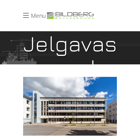
Menu
Jelgavas
novada
dome